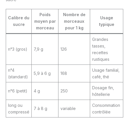
Poids
Nombre de
Calibre du
Usage
moyen par
morceaux
sucre
typique
morceau
pour 1 kg
Grandes
tasses,
n°3 (gros)
7,9 g
126
recettes
rustiques
n°4
Usage familial,
5,9 à 6 g
168
(standard)
café, thé
Dosage fin,
n°6 (petit)
4 g
250
hôtellerie
long ou
Consommation
7 à 8 g
variable
compressé
contrôlée